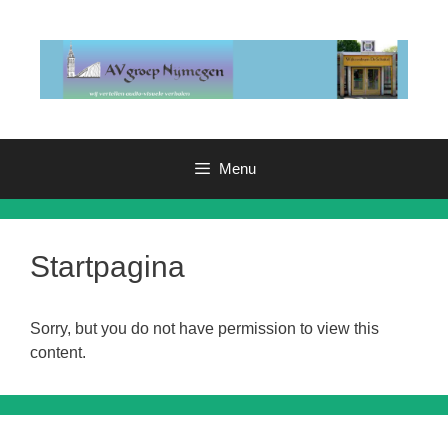
Ga
naar
de
inhoud
Menu
Startpagina
Sorry, but you do not have permission to view this
content.