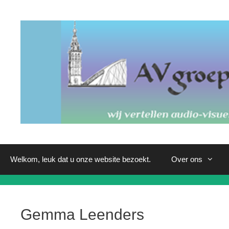
Ga
naar
de
inhoud
Welkom, leuk dat u onze website bezoekt.
Over ons
Gemma Leenders